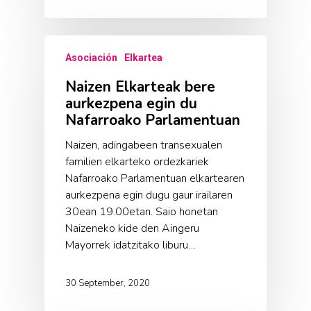
Asociación
Elkartea
Naizen Elkarteak bere
aurkezpena egin du
Nafarroako Parlamentuan
Naizen, adingabeen transexualen
familien elkarteko ordezkariek
Nafarroako Parlamentuan elkartearen
aurkezpena egin dugu gaur irailaren
30ean 19.00etan. Saio honetan
Naizeneko kide den Aingeru
Mayorrek idatzitako liburu…
30 September, 2020