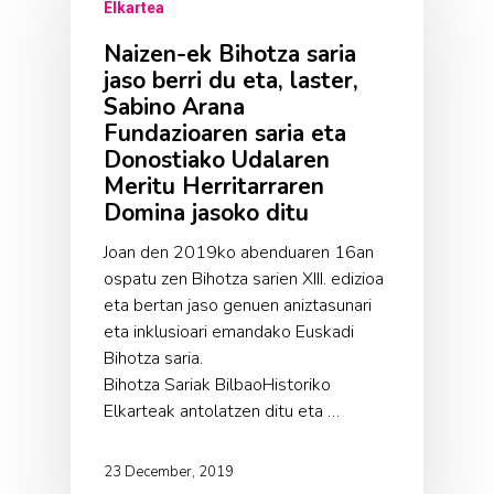
Elkartea
Naizen-ek Bihotza saria
jaso berri du eta, laster,
Sabino Arana
Fundazioaren saria eta
Donostiako Udalaren
Meritu Herritarraren
Domina jasoko ditu
Joan den 2019ko abenduaren 16an
ospatu zen Bihotza sarien XIII. edizioa
eta bertan jaso genuen aniztasunari
eta inklusioari emandako Euskadi
Bihotza saria.
Bihotza Sariak BilbaoHistoriko
Elkarteak antolatzen ditu eta …
23 December, 2019