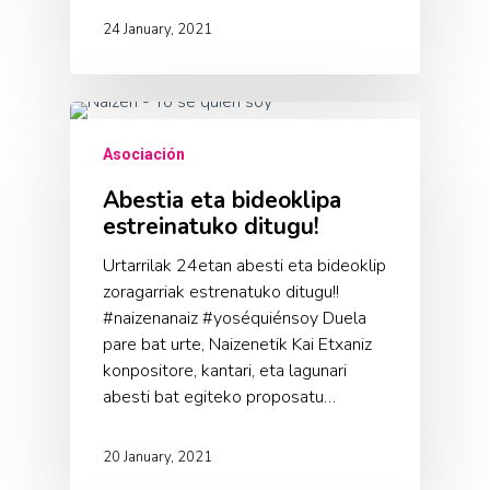
24 January, 2021
Asociación
Abestia eta bideoklipa
estreinatuko ditugu!
Urtarrilak 24etan abesti eta bideoklip
zoragarriak estrenatuko ditugu!!
#naizenanaiz #yoséquiénsoy Duela
pare bat urte, Naizenetik Kai Etxaniz
konpositore, kantari, eta lagunari
abesti bat egiteko proposatu…
20 January, 2021