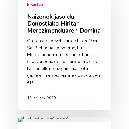
Elkartea
Naizenek jaso du
Donostiako Hiritar
Merezimenduaren Domina
Ohikoa den bezala, urtarrilaren 19an,
San Sebastian bezperan, Hiritar
Merezimenduaren Dominak banatu
dira Donostiako udal-aretoan. Aurten,
Naizen elkarteaz gain (haur eta
gazteen transexualitatea bistaratzen
eta…
19 January, 2020