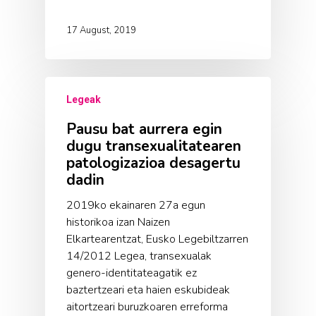
17 August, 2019
Legeak
Pausu bat aurrera egin
dugu transexualitatearen
patologizazioa desagertu
dadin
2019ko ekainaren 27a egun
historikoa izan Naizen
Elkartearentzat, Eusko Legebiltzarren
14/2012 Legea, transexualak
genero-identitateagatik ez
baztertzeari eta haien eskubideak
aitortzeari buruzkoaren erreforma