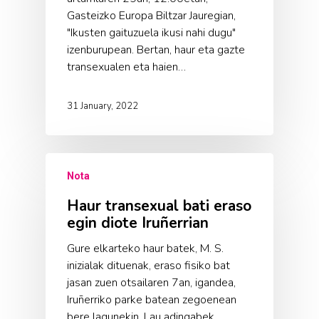
Gasteizko Europa Biltzar Jauregian,
"Ikusten gaituzuela ikusi nahi dugu"
izenburupean. Bertan, haur eta gazte
transexualen eta haien…
31 January, 2022
Nota
Haur transexual bati eraso
egin diote Iruñerrian
Gure elkarteko haur batek, M. S.
inizialak dituenak, eraso fisiko bat
jasan zuen otsailaren 7an, igandea,
Iruñerriko parke batean zegoenean
bere lagunekin. Lau adingabek