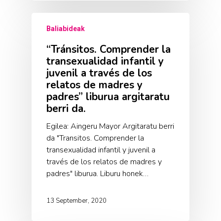
Baliabideak
“Tránsitos. Comprender la
transexualidad infantil y
juvenil a través de los
relatos de madres y
padres” liburua argitaratu
berri da.
Egilea: Aingeru Mayor Argitaratu berri
da "Transitos. Comprender la
transexualidad infantil y juvenil a
través de los relatos de madres y
padres" liburua. Liburu honek…
13 September, 2020