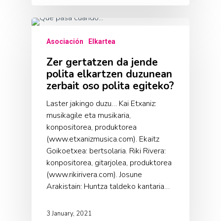
Asociación
Elkartea
Zer gertatzen da jende
polita elkartzen duzunean
zerbait oso polita egiteko?
Laster jakingo duzu… Kai Etxaniz:
musikagile eta musikaria,
konpositorea, produktorea
(www.etxanizmusica.com). Ekaitz
Goikoetxea: bertsolaria. Riki Rivera:
konpositorea, gitarjolea, produktorea
(www.rikirivera.com). Josune
Arakistain: Huntza taldeko kantaria…
3 January, 2021