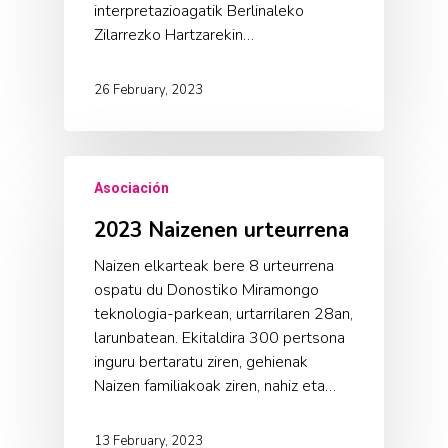
interpretazioagatik Berlinaleko
Zilarrezko Hartzarekin…
26 February, 2023
Asociación
2023 Naizenen urteurrena
Naizen elkarteak bere 8 urteurrena
ospatu du Donostiko Miramongo
teknologia-parkean, urtarrilaren 28an,
larunbatean. Ekitaldira 300 pertsona
inguru bertaratu ziren, gehienak
Naizen familiakoak ziren, nahiz eta…
13 February, 2023