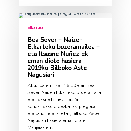
Elkartea
Bea Sever – Naizen
Elkarteko bozeramailea –
eta Itsasne Nuñez-ek
eman diote hasiera
2019ko Bilboko Aste
Nagusiari
Abuztuaren 17an 19:00etan Bea
Sever, Naizen Elkarteko bozeramaila,
eta Itsasne Nuñez, Pa...Ya
konpartsako ordezkariak, pregoilari
eta txupinera lanetan, Bilboko Aste
Nagusiari hasiera eman diote
Marijaia-ren…