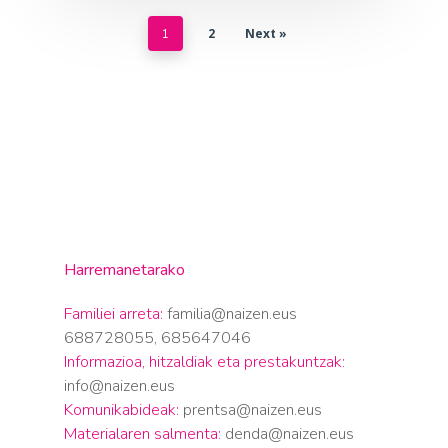
2
Next »
1
Harremanetarako
Familiei arreta:
familia@naizen.eus
688728055, 685647046
Informazioa, hitzaldiak eta prestakuntzak:
info@naizen.eus
Komunikabideak:
prentsa@naizen.eus
Materialaren salmenta:
denda@naizen.eus