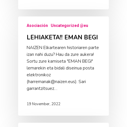
Asociación
Uncategorized @eu
LEHIAKETA!! EMAN BEGI
NAIZEN Elkartearen historiaren parte
izan nahi duzu? Hau da zure aukera!
Sortu zure kamiseta "EMAN BEGI"
lemarekin eta bidali diseinua posta
elektronikoz
(harremanak@naizen.eus). Sari
garrantzitsuez…
19 November, 2022