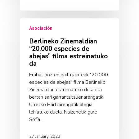
Asociación
Berlineko Zinemaldian
“20.000 especies de
abejas” filma estreinatuko
da
Erabat pozten gaitu jakiteak "20.000
especies de abejas" filma Berlineko
Zinemaldian estreinatuko dela eta
bertan sari garrantzitsuenarengatik,
Urrezko Hartzarengatik alegia,
lehiatuko duela. Naizenetik gure
Sofía…
27 January, 2023