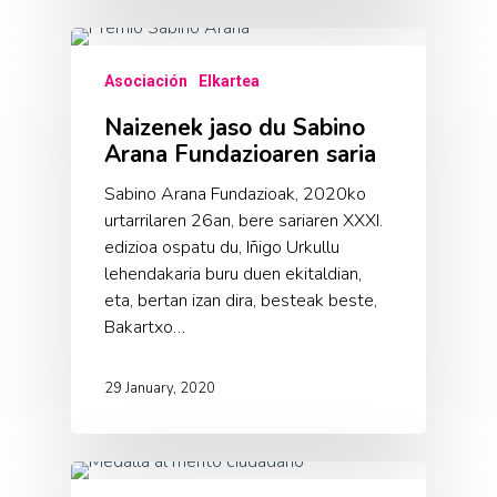
Asociación
Elkartea
Naizenek jaso du Sabino
Arana Fundazioaren saria
Sabino Arana Fundazioak, 2020ko
urtarrilaren 26an, bere sariaren XXXI.
edizioa ospatu du, Iñigo Urkullu
lehendakaria buru duen ekitaldian,
eta, bertan izan dira, besteak beste,
Bakartxo…
29 January, 2020