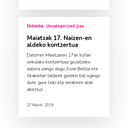
Ekitaldia
Uncategorized @eu
Maiatzak 17. Naizen-en
aldeko kontzertua
Datorren Maiatzaren 17an Iruñan
sekulako kontzertuaz gozatzeko
aukera izango dugu, Esne Beltza eta
Skakeitan taldeek gurekin bat egingo
dute, gure txiki eta nerabeen alde
abestuz.…
27 March, 2019