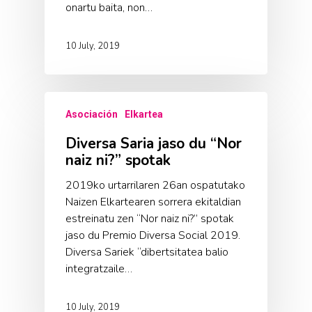
onartu baita, non…
10 July, 2019
Asociación
Elkartea
Diversa Saria jaso du “Nor
naiz ni?” spotak
2019ko urtarrilaren 26an ospatutako
Naizen Elkartearen sorrera ekitaldian
estreinatu zen “Nor naiz ni?” spotak
jaso du Premio Diversa Social 2019.
Diversa Sariek “dibertsitatea balio
integratzaile…
10 July, 2019