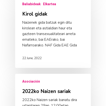
Baliabideak
Elkartea
Kirol gidak
Naizenek gida batzuk egin ditu
kirolean eta astialdian haur eta
gazteen transexualitateari arreta
emateko, bai EAErako, bai
Nafarroarako. NAF Gida EAE Gida
22 June, 2022
Asociación
2022ko Naizen sariak
2022ko Naizen sariak banatu dira
urtarrilaren 29an, 12:00etan,