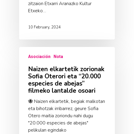
zitzaion Etxarri Aranazko Kultur
Etxeko…
10 February, 2024
Asociación
Nota
Naizen elkartetik zorionak
Sofia Oterori eta “20.000
especies de abejas”
filmeko lantalde osoari
🐝 Naizen elkartetik, begiak malkotan
eta bihotzak irribarrez, geure Sofia
Otero maitia zoriondu nahi dugu
"20.000 especies de abejas"
pelikulan egindako