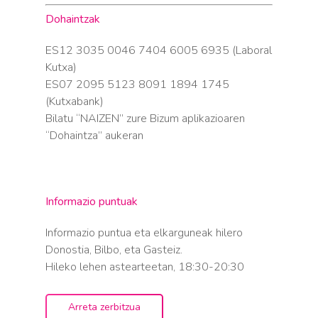
Dohaintzak
ES12 3035 0046 7404 6005 6935 (Laboral
Kutxa)
ES07 2095 5123 8091 1894 1745
(Kutxabank)
Bilatu “NAIZEN” zure Bizum aplikazioaren
“Dohaintza” aukeran
Informazio puntuak
Informazio puntua eta elkarguneak hilero
Donostia, Bilbo, eta Gasteiz.
Hileko lehen astearteetan, 18:30-20:30
Arreta zerbitzua