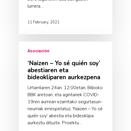
lurrera…
11 February, 2021
Asociación
‘Naizen – Yo sé quién soy’
abestiaren eta
bideokliparen aurkezpena
Urtarrilaren 24an, 12:00etan, Bilboko
BBK aretoan, eta agintariek COVID-
19ren aurrean ezarritako segurtasun-
neurriak errespetatuz, 'Naizen – Yo sé
quién soy' abestia eta bideoklipa
aurkeztu dituzte. Proiektu…