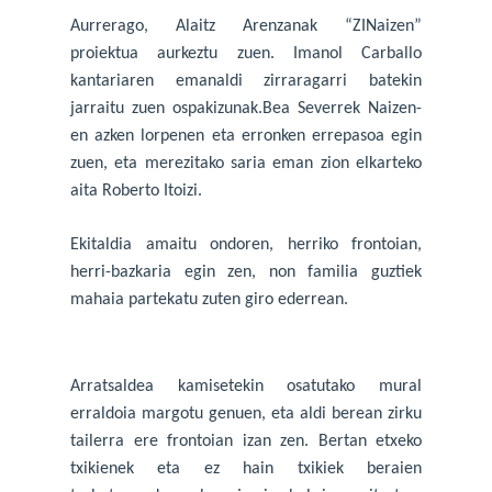
Aurrerago, Alaitz Arenzanak “ZINaizen”
proiektua aurkeztu zuen. Imanol Carballo
kantariaren emanaldi zirraragarri batekin
jarraitu zuen ospakizunak.Bea Severrek Naizen-
en azken lorpenen eta erronken errepasoa egin
zuen, eta merezitako saria eman zion elkarteko
aita Roberto Itoizi.
Ekitaldia amaitu ondoren, herriko frontoian,
herri-bazkaria egin zen, non familia guztiek
mahaia partekatu zuten giro ederrean.
Arratsaldea kamisetekin osatutako mural
erraldoia margotu genuen, eta aldi berean zirku
tailerra ere frontoian izan zen. Bertan etxeko
txikienek eta ez hain txikiek beraien