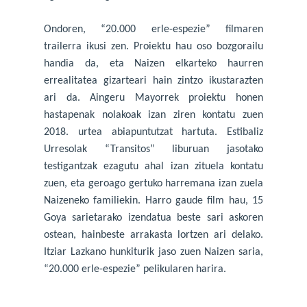
Ondoren, “20.000 erle-espezie” filmaren
trailerra ikusi zen. Proiektu hau oso bozgorailu
handia da, eta Naizen elkarteko haurren
errealitatea gizarteari hain zintzo ikustarazten
ari da. Aingeru Mayorrek proiektu honen
hastapenak nolakoak izan ziren kontatu zuen
2018. urtea abiapuntutzat hartuta. Estibaliz
Urresolak “Transitos” liburuan jasotako
testigantzak ezagutu ahal izan zituela kontatu
zuen, eta geroago gertuko harremana izan zuela
Naizeneko familiekin. Harro gaude film hau, 15
Goya sarietarako izendatua beste sari askoren
ostean, hainbeste arrakasta lortzen ari delako.
Itziar Lazkano hunkiturik jaso zuen Naizen saria,
“20.000 erle-espezie” pelikularen harira.