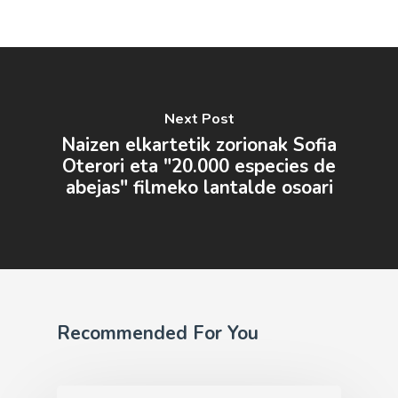
Next Post
Naizen elkartetik zorionak Sofia
Oterori eta "20.000 especies de
abejas" filmeko lantalde osoari
Recommended For You