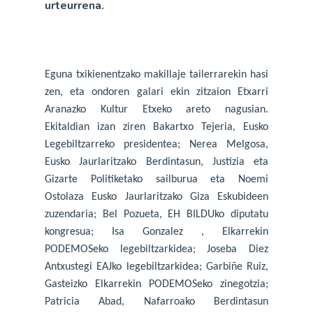
urteurrena.
Eguna txikienentzako makillaje tailerrarekin hasi
zen, eta ondoren galari ekin zitzaion Etxarri
Aranazko Kultur Etxeko areto nagusian.
Ekitaldian izan ziren Bakartxo Tejeria, Eusko
Legebiltzarreko presidentea; Nerea Melgosa,
Eusko Jaurlaritzako Berdintasun, Justizia eta
Gizarte Politiketako sailburua eta Noemi
Ostolaza Eusko Jaurlaritzako Giza Eskubideen
zuzendaria; Bel Pozueta, EH BILDUko diputatu
kongresua; Isa Gonzalez , Elkarrekin
PODEMOSeko legebiltzarkidea; Joseba Diez
Antxustegi EAJko legebiltzarkidea; Garbiñe Ruiz,
Gasteizko Elkarrekin PODEMOSeko zinegotzia;
Patricia Abad, Nafarroako Berdintasun