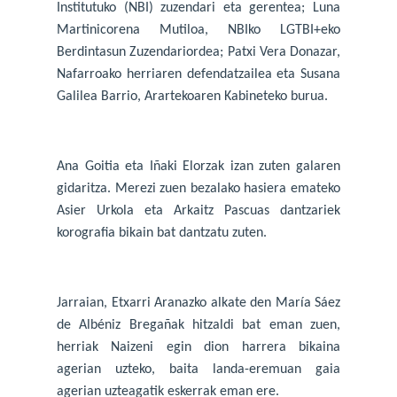
Institutuko (NBI) zuzendari eta gerentea; Luna
Martinicorena Mutiloa, NBIko LGTBI+eko
Berdintasun Zuzendariordea; Patxi Vera Donazar,
Nafarroako herriaren defendatzailea eta Susana
Galilea Barrio, Arartekoaren Kabineteko burua.
Ana Goitia eta Iñaki Elorzak izan zuten galaren
gidaritza. Merezi zuen bezalako hasiera emateko
Asier Urkola eta Arkaitz Pascuas dantzariek
korografia bikain bat dantzatu zuten.
Jarraian, Etxarri Aranazko alkate den María Sáez
de Albéniz Bregañak hitzaldi bat eman zuen,
herriak Naizeni egin dion harrera bikaina
agerian uzteko, baita landa-eremuan gaia
agerian uzteagatik eskerrak eman ere.