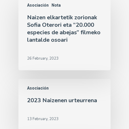
Asociación
Nota
Naizen elkartetik zorionak
Sofia Oterori eta “20.000
especies de abejas” filmeko
lantalde osoari
26 February, 2023
Asociación
2023 Naizenen urteurrena
13 February, 2023