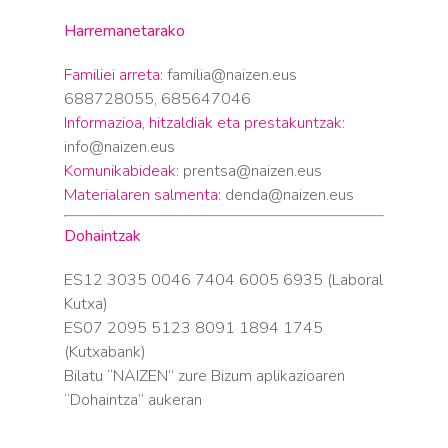
Harremanetarako
Familiei arreta:
familia@naizen.eus
688728055, 685647046
Informazioa, hitzaldiak eta prestakuntzak:
info@naizen.eus
Komunikabideak:
prentsa@naizen.eus
Materialaren salmenta:
denda@naizen.eus
Dohaintzak
ES12 3035 0046 7404 6005 6935 (Laboral
Kutxa)
ES07 2095 5123 8091 1894 1745
(Kutxabank)
Bilatu “NAIZEN” zure Bizum aplikazioaren
“Dohaintza” aukeran