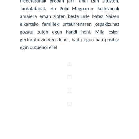
trebetasunak proban jarri ahal izan zituzten.
Txokolatadak eta Potx Magoaren ikuskizunak
amaiera eman zioten beste urte batez Naizen
elkarteko familiek urteurrenaren ospakizunaz
gozatu zuten egun handi honi. Mila esker
gerturatu zineten denoi, baita egun hau posible
egin duzuenoi ere!