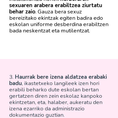
sexuaren arabera erabiltzea ziurtatu
behar zaio
. Gauza bera sexuz
bereizitako ekintzak egiten badira edo
eskolan uniforme desberdina erabiltzen
bada neskentzat eta mutilentzat.
3.
Haurrak bere izena aldatzea erabaki
badu
, ikastetxeko langileek izen hori
erabili beharko dute eskolan bertan
gertatzen diren zein eskolaz kanpoko
ekintzetan, eta, halaber, aukeratu den
izena ezarriko da administrazio
dokumentazio guztian.