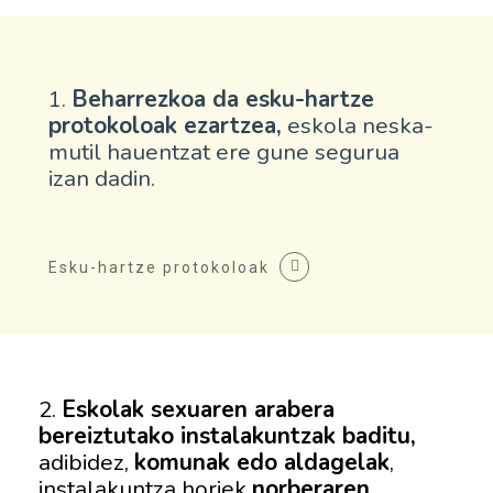
1.
Beharrezkoa da esku-hartze
protokoloak ezartzea,
eskola neska-
mutil hauentzat ere gune segurua
izan dadin.
Esku-hartze protokoloak
2.
Eskolak sexuaren arabera
bereiztutako instalakuntzak baditu,
adibidez,
komunak edo aldagelak
,
instalakuntza horiek
norberaren