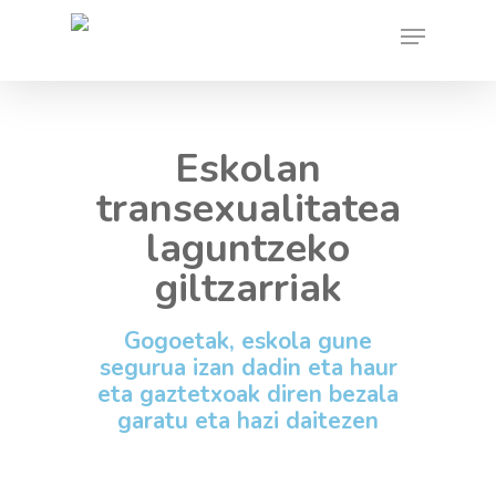
Skip
Menu
to
main
content
Eskolan
transexualitatea
laguntzeko
giltzarriak
Gogoetak, eskola gune
segurua izan dadin eta haur
eta gaztetxoak diren bezala
garatu eta hazi daitezen