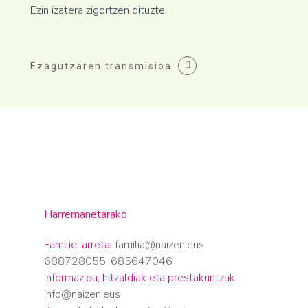
Ezin izatera zigortzen dituzte.
Ezagutzaren transmisioa
Harremanetarako
Familiei arreta:
familia@naizen.eus
688728055, 685647046
Informazioa, hitzaldiak eta prestakuntzak:
info@naizen.eus