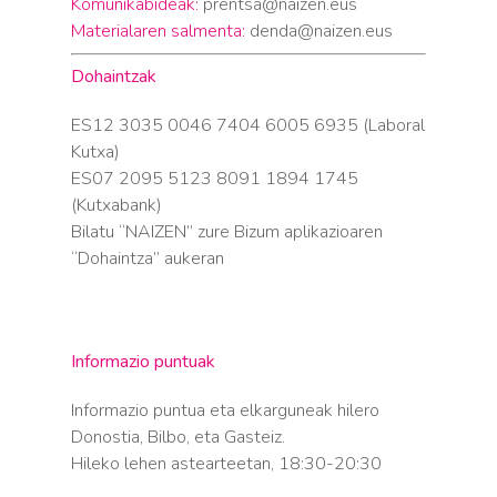
Komunikabideak:
prentsa@naizen.eus
Materialaren salmenta:
denda@naizen.eus
Dohaintzak
ES12 3035 0046 7404 6005 6935 (Laboral
Kutxa)
ES07 2095 5123 8091 1894 1745
(Kutxabank)
Bilatu “NAIZEN” zure Bizum aplikazioaren
“Dohaintza” aukeran
Informazio puntuak
Informazio puntua eta elkarguneak hilero
Donostia, Bilbo, eta Gasteiz.
Hileko lehen astearteetan, 18:30-20:30