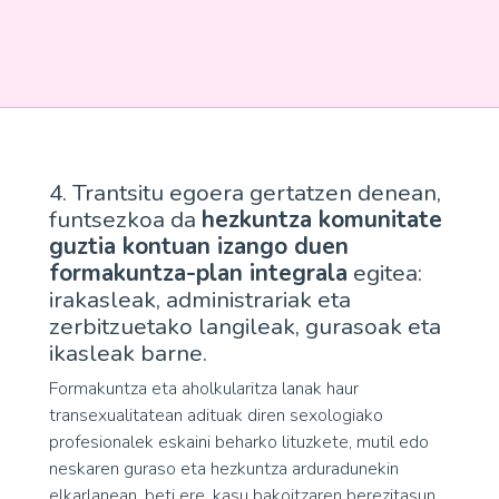
4. Trantsitu egoera gertatzen denean,
funtsezkoa da
hezkuntza komunitate
guztia kontuan izango duen
formakuntza-plan integrala
egitea:
irakasleak, administrariak eta
zerbitzuetako langileak, gurasoak eta
ikasleak barne.
Formakuntza eta aholkularitza lanak haur
transexualitatean adituak diren sexologiako
profesionalek eskaini beharko lituzkete, mutil edo
neskaren guraso eta hezkuntza arduradunekin
elkarlanean, beti ere, kasu bakoitzaren berezitasun