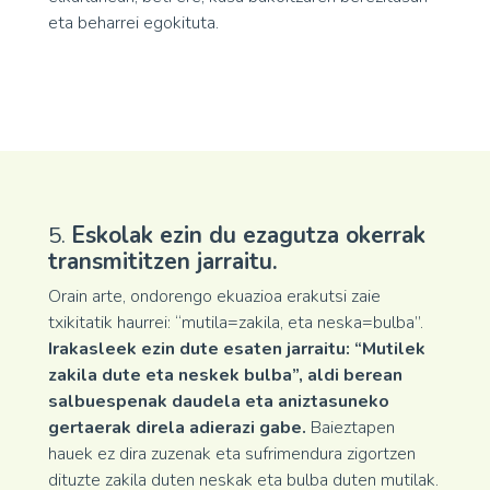
eta beharrei egokituta.
5.
Eskolak ezin du ezagutza okerrak
transmititzen jarraitu.
Orain arte, ondorengo ekuazioa erakutsi zaie
txikitatik haurrei: “mutila=zakila, eta neska=bulba”.
Irakasleek ezin dute esaten jarraitu: “Mutilek
zakila dute eta neskek bulba”, aldi berean
salbuespenak daudela eta aniztasuneko
gertaerak direla adierazi gabe.
Baieztapen
hauek ez dira zuzenak eta sufrimendura zigortzen
dituzte zakila duten neskak eta bulba duten mutilak.