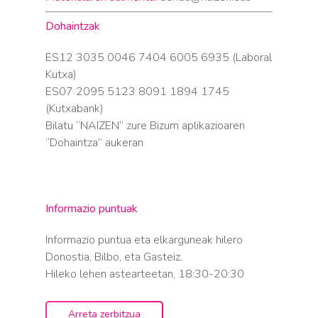
Dohaintzak
ES12 3035 0046 7404 6005 6935 (Laboral
Kutxa)
ES07 2095 5123 8091 1894 1745
(Kutxabank)
Bilatu “NAIZEN” zure Bizum aplikazioaren
“Dohaintza” aukeran
Informazio puntuak
Informazio puntua eta elkarguneak hilero
Donostia, Bilbo, eta Gasteiz.
Hileko lehen astearteetan, 18:30-20:30
Arreta zerbitzua