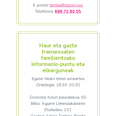
E-posta:
familia@naizen.eus
Telefonoa:
688 72 80 55
Haur eta gazte
transexualen
familientzako
informazio-puntu eta
elkarguneak
Eguna: hileko lehen asteartea
Ordutegia: 18:30-20:30
Donostia: Kolon pasealekua, 50
Bilbo: Aguirre Lehendakariaren
Etorbidea, 131
Gasteiz: Amaia Zentroa, Benito