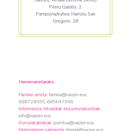
Pérez Galdós, 2
Pamplona/Iruñea: Harrotu San
Gregorio, 28
Harremanetarako
Familiei arreta:
familia@naizen.eus
688728055, 685647046
Informazioa, hitzaldiak eta prestakuntzak:
info@naizen.eus
Komunikabideak:
prentsa@naizen.eus
Materialaren salmenta:
denda@naizen.eus