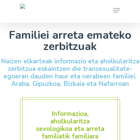
Skip
Menu
to
main
content
Familiei arreta emateko
zerbitzuak
Naizen elkarteak informazio eta aholkularitza
zerbitzua eskaintzen die transexualitate-
egoeran dauden haur eta nerabeen familiei,
Araba, Gipuzkoa, Bizkaia eta Nafarroan
Informazioa,
aholkularitza
sexologikoa eta arreta
familiatik familiara