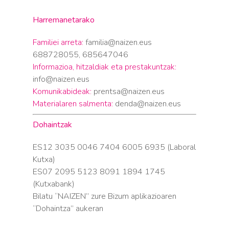
Harremanetarako
Familiei arreta:
familia@naizen.eus
688728055, 685647046
Informazioa, hitzaldiak eta prestakuntzak:
info@naizen.eus
Komunikabideak:
prentsa@naizen.eus
Materialaren salmenta:
denda@naizen.eus
Dohaintzak
ES12 3035 0046 7404 6005 6935 (Laboral
Kutxa)
ES07 2095 5123 8091 1894 1745
(Kutxabank)
Bilatu “NAIZEN” zure Bizum aplikazioaren
“Dohaintza” aukeran