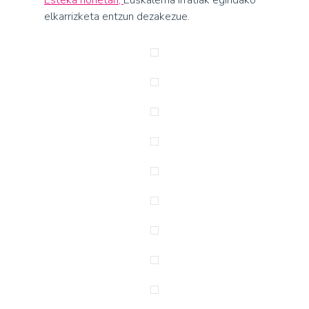
Esteka honetan,
Euskalerria Irratiak egindako
elkarrizketa entzun dezakezue.