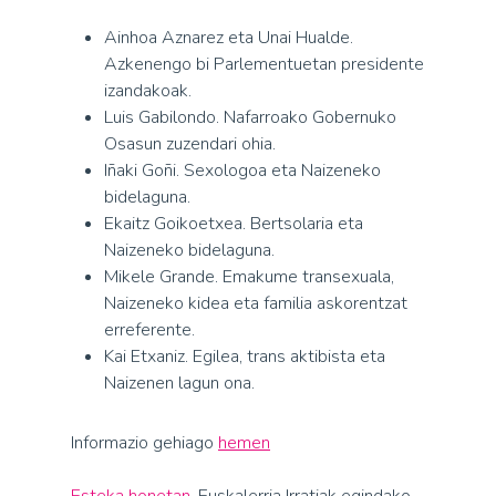
Ainhoa Aznarez eta Unai Hualde.
Azkenengo bi Parlementuetan presidente
izandakoak.
Luis Gabilondo. Nafarroako Gobernuko
Osasun zuzendari ohia.
Iñaki Goñi. Sexologoa eta Naizeneko
bidelaguna.
Ekaitz Goikoetxea. Bertsolaria eta
Naizeneko bidelaguna.
Mikele Grande. Emakume transexuala,
Naizeneko kidea eta familia askorentzat
erreferente.
Kai Etxaniz. Egilea, trans aktibista eta
Naizenen lagun ona.
Informazio gehiago
hemen