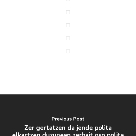
Previous Post
Zer gertatzen da jende polita
elkartzen duzunean zerbait oso polita