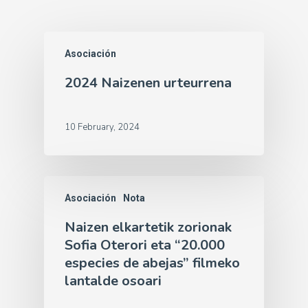
Asociación
2024 Naizenen urteurrena
10 February, 2024
Asociación
Nota
Naizen elkartetik zorionak
Sofia Oterori eta “20.000
especies de abejas” filmeko
lantalde osoari