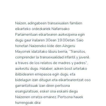
Naizen, adingabeen transexualen familien
elkarteko ordezkariek Nafarroako
Parlamentuan elkartearen aurkezpena egin
dugu gaur irailaren 30ean 19.00etan. Saio
honetan Naizeneko kide den Aingeru
Mayorrek idatzitako liburu berria, “Transitos,
comprender la transexualidad infantil y juvenil
a traves de los relatos de madres y padres”,
aurkeztu dugu. Halaber, azken bost urtetako
ibilbidearen errepasoa egin dugu, eta
bidelagun izan ditugun eta elkartearentzat oso
garrantzitsuak izan diren pertsona
esanguratsuei, esker ona eskaini diegu
Naizenen orratza emanez. Pertsona hauek
hurrengoak dira: