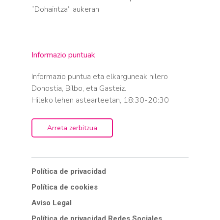
“Dohaintza” aukeran
Informazio puntuak
Informazio puntua eta elkarguneak hilero
Donostia, Bilbo, eta Gasteiz.
Hileko lehen astearteetan, 18:30-20:30
Arreta zerbitzua
Política de privacidad
Política de cookies
Aviso Legal
Política de privacidad Redes Sociales