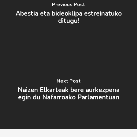
Previous Post
Abestia eta bideoklipa estreinatuko
ditugu!
Next Post
Naizen Elkarteak bere aurkezpena
egin du Nafarroako Parlamentuan