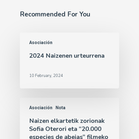
Recommended For You
Asociación
2024 Naizenen urteurrena
10 February, 2024
Asociación
Nota
Naizen elkartetik zorionak
Sofia Oterori eta “20.000
especies de abejas” filmeko