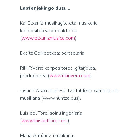
Laster jakingo duzu…
Kai Etxaniz: musikagile eta musikaria,
konpositorea, produktorea
(
www.etxanizmusica.com
).
Ekaitz Goikoetxea: bertsolaria.
Riki Rivera: konpositorea, gitarjolea,
produktorea (
www.rikirivera.com
).
Josune Arakistain: Huntza taldeko kantaria eta
musikaria (www.huntza.eus).
Luis del Toro: soinu ingeniaria
(
www.luisdeltoro.com
).
María Antúnez: musikaria.