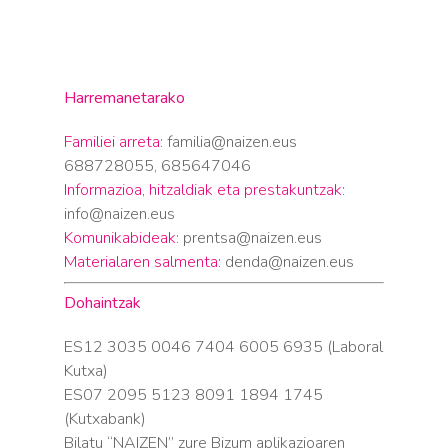
Harremanetarako
Familiei arreta:
familia@naizen.eus
688728055, 685647046
Informazioa, hitzaldiak eta prestakuntzak:
info@naizen.eus
Komunikabideak:
prentsa@naizen.eus
Materialaren salmenta:
denda@naizen.eus
Dohaintzak
ES12 3035 0046 7404 6005 6935 (Laboral
Kutxa)
ES07 2095 5123 8091 1894 1745
(Kutxabank)
Bilatu “NAIZEN” zure Bizum aplikazioaren