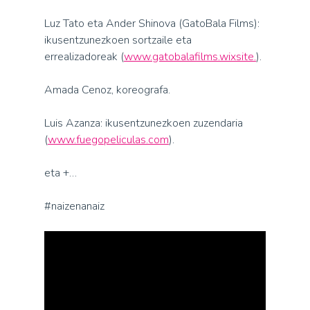
Luz Tato eta Ander Shinova (GatoBala Films):
ikusentzunezkoen sortzaile eta
errealizadoreak (
www.gatobalafilms.wixsite.
).
Amada Cenoz, koreografa.
Luis Azanza: ikusentzunezkoen zuzendaria
(
www.fuegopeliculas.com
).
eta +…
#naizenanaiz