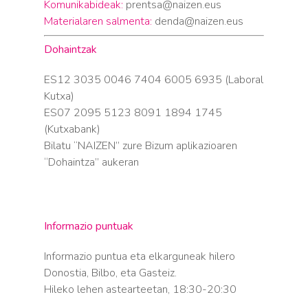
Komunikabideak:
prentsa@naizen.eus
Materialaren salmenta:
denda@naizen.eus
Dohaintzak
ES12 3035 0046 7404 6005 6935 (Laboral
Kutxa)
ES07 2095 5123 8091 1894 1745
(Kutxabank)
Bilatu “NAIZEN” zure Bizum aplikazioaren
“Dohaintza” aukeran
Informazio puntuak
Informazio puntua eta elkarguneak hilero
Donostia, Bilbo, eta Gasteiz.
Hileko lehen astearteetan, 18:30-20:30