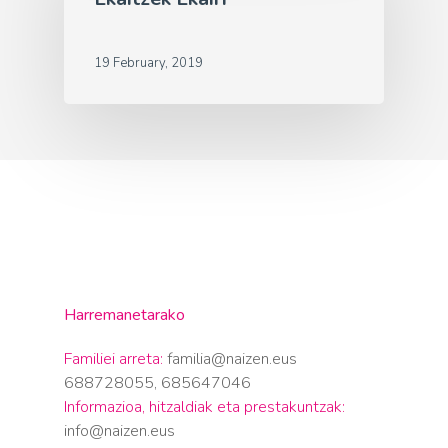
19 February, 2019
Harremanetarako
Familiei arreta:
familia@naizen.eus
688728055, 685647046
Informazioa, hitzaldiak eta prestakuntzak:
info@naizen.eus