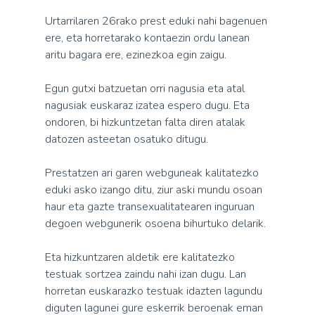
Urtarrilaren 26rako prest eduki nahi bagenuen
ere, eta horretarako kontaezin ordu lanean
aritu bagara ere, ezinezkoa egin zaigu.
Egun gutxi batzuetan orri nagusia eta atal
nagusiak euskaraz izatea espero dugu. Eta
ondoren, bi hizkuntzetan falta diren atalak
datozen asteetan osatuko ditugu.
Prestatzen ari garen webguneak kalitatezko
eduki asko izango ditu, ziur aski mundu osoan
haur eta gazte transexualitatearen inguruan
degoen webgunerik osoena bihurtuko delarik.
Eta hizkuntzaren aldetik ere kalitatezko
testuak sortzea zaindu nahi izan dugu. Lan
horretan euskarazko testuak idazten lagundu
diguten lagunei gure eskerrik beroenak eman