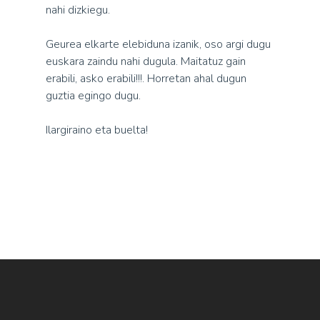
nahi dizkiegu.
Geurea elkarte elebiduna izanik, oso argi dugu
euskara zaindu nahi dugula. Maitatuz gain
erabili, asko erabili!!!. Horretan ahal dugun
guztia egingo dugu.
Ilargiraino eta buelta!