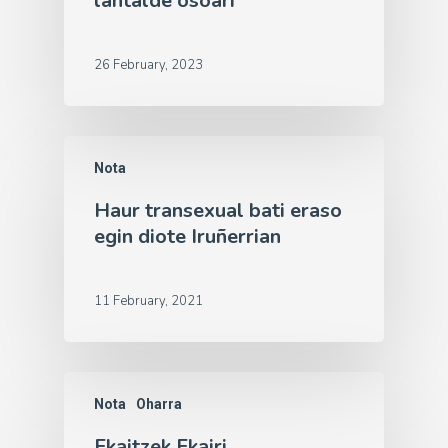
lantalde osoari
26 February, 2023
Nota
Haur transexual bati eraso
egin diote Iruñerrian
11 February, 2021
Nota
Oharra
Ekaitzek Ekairi