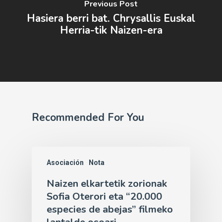
Previous Post
Hasiera berri bat. Chrysallis Euskal
Herria-tik Naizen-era
Recommended For You
Asociación
Nota
Naizen elkartetik zorionak
Sofia Oterori eta “20.000
especies de abejas” filmeko