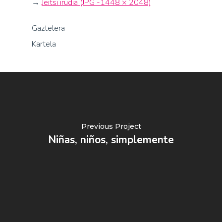
→
Jeitsi irudia (JPG -1448 × 2048)
Gaztelera
Kartela
Previous Project
Niñas, niños, simplemente