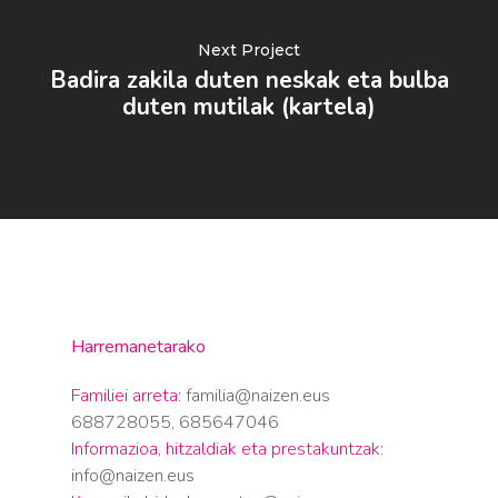
Next Project
Badira zakila duten neskak eta bulba
duten mutilak (kartela)
Harremanetarako
Familiei arreta:
familia@naizen.eus
688728055, 685647046
Informazioa, hitzaldiak eta prestakuntzak:
info@naizen.eus