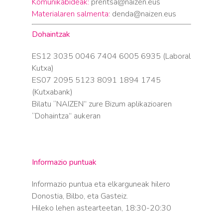
Komunikabideak:
prentsa@naizen.eus
Materialaren salmenta:
denda@naizen.eus
Dohaintzak
ES12 3035 0046 7404 6005 6935 (Laboral
Kutxa)
ES07 2095 5123 8091 1894 1745
(Kutxabank)
Bilatu “NAIZEN” zure Bizum aplikazioaren
“Dohaintza” aukeran
Informazio puntuak
Informazio puntua eta elkarguneak hilero
Donostia, Bilbo, eta Gasteiz.
Hileko lehen astearteetan, 18:30-20:30