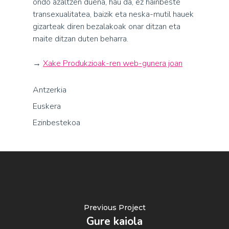
ondo azaltzen duena, hau da, ez hainbeste
transexualitatea, baizik eta neska-mutil hauek
gizarteak diren bezalakoak onar ditzan eta
maite ditzan duten beharra.
→
Xake Produkzioak-ren web-gunera joan
Antzerkia
Euskera
Ezinbestekoa
Previous Project
Gure kaiola