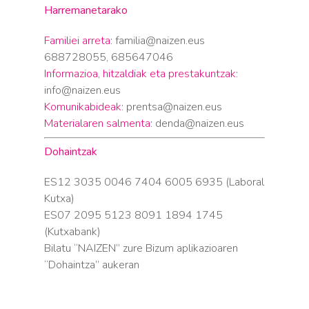
Harremanetarako
Familiei arreta:
familia@naizen.eus
688728055, 685647046
Informazioa, hitzaldiak eta prestakuntzak:
info@naizen.eus
Komunikabideak:
prentsa@naizen.eus
Materialaren salmenta:
denda@naizen.eus
Dohaintzak
ES12 3035 0046 7404 6005 6935 (Laboral
Kutxa)
ES07 2095 5123 8091 1894 1745
(Kutxabank)
Bilatu “NAIZEN” zure Bizum aplikazioaren
“Dohaintza” aukeran