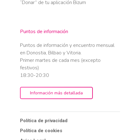
“Donar” de tu aplicación Bizum
Ley 14/1986, de 25 de abril, General de Sanidad
orientación sexual e identidad de género
Real Decreto 8/1996, de 15 de enero, sobre libre
[2013/2183 (INI)]
elección de médico en los servicios de atención
especializada del Instituto Nacional de la Salud
Puntos de información
Puntos de información y encuentro mensual
en Donostia, Bilbao y Vitoria.
Primer martes de cada mes (excepto
festivos)
18:30-20:30
Información más detallada
Política de privacidad
Política de cookies