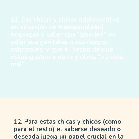
11.
Las chicas y chicos adolescentes
en situación de transexualidad
empiezan a saber que “pueden” no
odiar sus genitales o sus rasgos
corporales; y que el hecho de que
éstos gusten a otras y otros “no está
mal”
12.
Para estas chicas y chicos (como
para el resto) el saberse deseado o
deseada juega un papel crucial en la