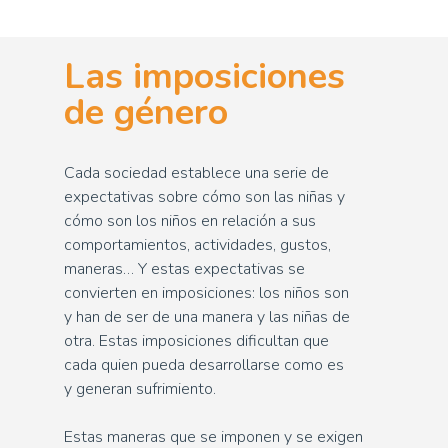
Las imposiciones
de género
Cada sociedad establece una serie de
expectativas sobre cómo son las niñas y
cómo son los niños en relación a sus
comportamientos, actividades, gustos,
maneras… Y estas expectativas se
convierten en imposiciones: los niños son
y han de ser de una manera y las niñas de
otra. Estas imposiciones dificultan que
cada quien pueda desarrollarse como es
y generan sufrimiento.
Estas maneras que se imponen y se exigen