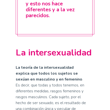
y esto nos hace
diferentes y a la vez
parecidos.
La intersexualidad
La teoría de la intersexualidad
explica que todos los sujetos se
sexúan en masculino y en femenino
.
Es decir, que todas y todos tenemos, en
diferentes medidas, rasgos femeninos y
rasgos masculinos. Cada sujeto, por el
hecho de ser sexuado, es el resultado de
una combinación única y peculiar de