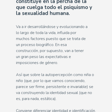
constituye en la percha de la
que cuelga todo el psiquismo y
la sexualidad humana.
Va a ir desarrollándose y evolucionando a
lo largo de toda la vida, influida por
muchos factores puesto que se trata de
un proceso biográfico. En esa
construcción, por supuesto, van a tener
un gran peso las expectativas e
imposiciones de género.
Así que sobre la autopercepción como niña o
niño (que, por lo que vamos conociendo,
parece ser firme, persistente e invariable) se
va construyendo la identidad sexual (que no
es, para nada, estática).
Conviene diferenciar identidad e identificación.