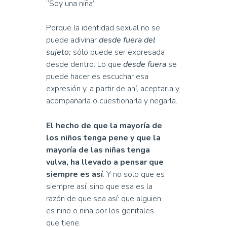
“Soy una niña”.
Porque la identidad sexual no se
puede adivinar
desde fuera del
sujeto;
sólo puede ser expresada
desde dentro. Lo que
desde fuera
se
puede hacer es escuchar esa
expresión y, a partir de ahí, aceptarla y
acompañarla o cuestionarla y negarla.
El hecho de que la mayoría de
los niños tenga pene y que la
mayoría de las niñas tenga
vulva, ha llevado a pensar que
siempre es así
. Y no solo que es
siempre así, sino que esa es la
razón de que sea así: que alguien
es niño o niña por los genitales
que tiene.