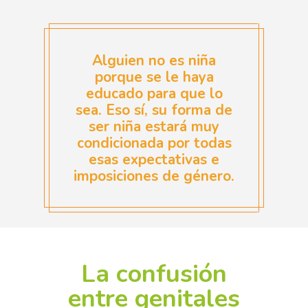
Alguien no es niña
porque se le haya
educado para que lo
sea. Eso sí, su forma de
ser niña estará muy
condicionada por todas
esas expectativas e
imposiciones de género.
La confusión
entre genitales