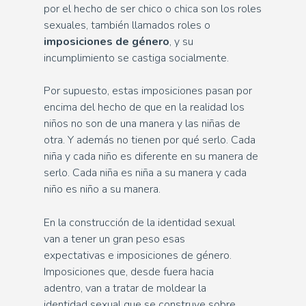
por el hecho de ser chico o chica son los roles
sexuales, también llamados roles o
imposiciones de género
, y su
incumplimiento se castiga socialmente.
Por supuesto, estas imposiciones pasan por
encima del hecho de que en la realidad los
niños no son de una manera y las niñas de
otra. Y además no tienen por qué serlo. Cada
niña y cada niño es diferente en su manera de
serlo. Cada niña es niña a su manera y cada
niño es niño a su manera.
En la construcción de la identidad sexual
van a tener un gran peso esas
expectativas e imposiciones de género.
Imposiciones que, desde fuera hacia
adentro, van a tratar de moldear la
identidad sexual que se construye sobre