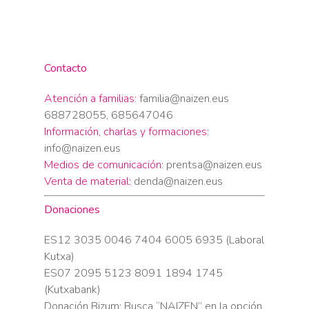
Contacto
Atención a familias:
familia@naizen.eus
688728055, 685647046
Información, charlas y formaciones:
info@naizen.eus
Medios de comunicación:
prentsa@naizen.eus
Venta de material:
denda@naizen.eus
Donaciones
ES12 3035 0046 7404 6005 6935 (Laboral
Kutxa)
ES07 2095 5123 8091 1894 1745
(Kutxabank)
Donación Bizum: Busca “NAIZEN” en la opción