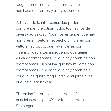
rasgos femeninos y masculinos y esto
nos hace diferentes y a la vez parecidos.
A través de la intersexualidad podemos
comprender y explicar todos los hechos de
diversidad sexual. Podemos entender que hay
hombres sin pelo en el pecho y mujeres con
vello en el rostro; que hay mujeres con
insensibilidad a los andrógenos que tienen
vulva y cromosomas XY; que hay hombres con
cromosomas XX y vulva; que hay mujeres con
cromosomas XY y pene; que hay hombres a
los que les gusta maquillarse y mujeres a las
que les gusta boxear….
El término “intersexualidad” se acuñó a
principios del siglo XX por los pioneros de la
Sexología.