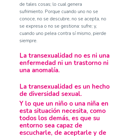
de tales cosas; lo cual genera
sufrimiento. Porque cuando uno no se
conoce, no se descubre, no se acepta, no
se expresa o no se gestiona: sufre; y,
cuando uno pelea contra sí mismo, pierde
siempre.
La transexualidad no es ni una
enfermedad ni un trastorno ni
una anomalía.
La transexualidad es un hecho
de diversidad sexual.
Y lo que un niño o una niña en
esta situación necesita, como
todos los demás, es que su
entorno sea capaz de
escucharle, de aceptarle y de