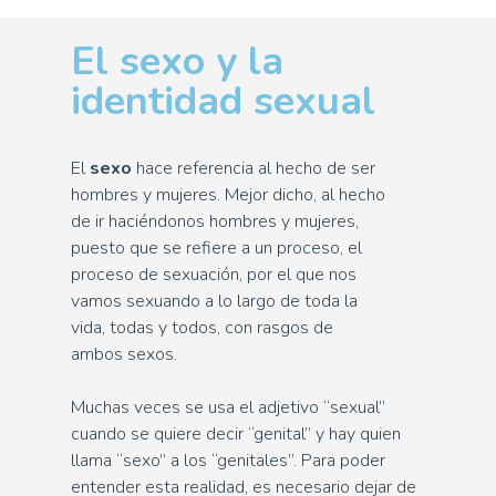
El sexo y la
identidad sexual
El
sexo
hace referencia al hecho de ser
hombres y mujeres. Mejor dicho, al hecho
de ir haciéndonos hombres y mujeres,
puesto que se refiere a un proceso, el
proceso de sexuación, por el que nos
vamos sexuando a lo largo de toda la
vida, todas y todos, con rasgos de
ambos sexos.
Muchas veces se usa el adjetivo “sexual”
cuando se quiere decir “genital” y hay quien
llama “sexo” a los “genitales”. Para poder
entender esta realidad, es necesario dejar de