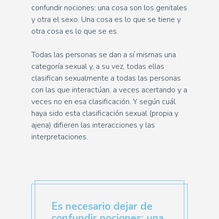
confundir nociones: una cosa son los genitales
y otra el sexo. Una cosa es lo que se tiene y
otra cosa es lo que se es.
Todas las personas se dan a sí mismas una
categoría sexual y, a su vez, todas ellas
clasifican sexualmente a todas las personas
con las que interactúan, a veces acertando y a
veces no en esa clasificación. Y según cuál
haya sido esta clasificación sexual (propia y
ajena) difieren las interacciones y las
interpretaciones.
Es necesario dejar de
confundir nociones: una