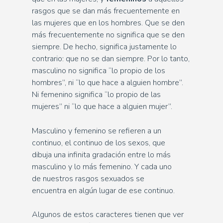
rasgos que se dan más frecuentemente en
las mujeres que en los hombres. Que se den
más frecuentemente no significa que se den
siempre. De hecho, significa justamente lo
contrario: que no se dan siempre. Por lo tanto,
masculino no significa “lo propio de los
hombres”, ni “lo que hace a alguien hombre”.
Ni femenino significa “lo propio de las
mujeres” ni “lo que hace a alguien mujer”.
Masculino y femenino se refieren a un
continuo, el continuo de los sexos, que
dibuja una infinita gradación entre lo más
masculino y lo más femenino. Y cada uno
de nuestros rasgos sexuados se
encuentra en algún lugar de ese continuo.
Algunos de estos caracteres tienen que ver