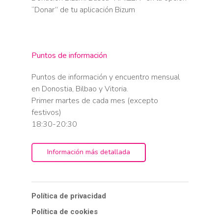
“Donar” de tu aplicación Bizum
Puntos de información
Puntos de información y encuentro mensual
en Donostia, Bilbao y Vitoria.
Primer martes de cada mes (excepto
festivos)
18:30-20:30
Información más detallada
Política de privacidad
Política de cookies