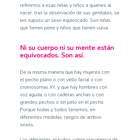
referirnos a esas niñas y niños a quienes al
nacer, tras la observación de sus genitales, se
les supuso un sexo equivocado. Son niñas
que tienen pene y niños que tienen vulva.
Ni su cuerpo ni su mente están
equivocados. Son así.
De la misma manera que hay mujeres con
el pecho plano o con vello facial o con
cromosomas XY, y que hay hombres con
voz aguda, o con caderas anchas o con
grandes pechos o sin pelo en el pecho.
Porque todas y todos tenemos, en
diferentes medidas, rasgos de ambos
sexos.
Los diferentes estudios sobre prevalencia de