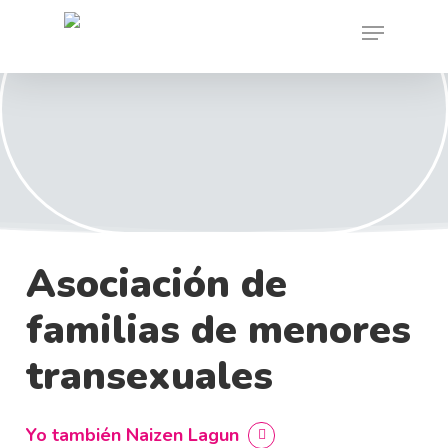
Skip
Menu
to
main
content
Play
Video
Asociación de
familias de menores
transexuales
Yo también Naizen Lagun