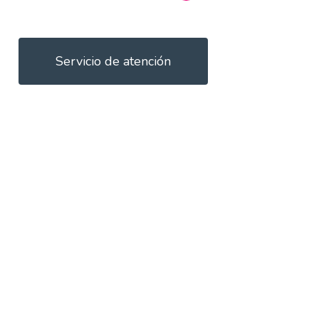
Servicio de atención
Conoce sus
historias
Niñas, niños y jóvenes que
consiguieron un día que en su