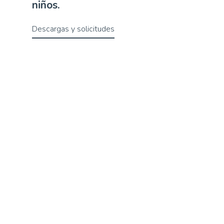
niños.
Descargas y solicitudes
Quiénes somos
Somos una familia de familias. Una red de apoyo y cuidado
mutuo. Ante los prejuicios y la ignorancia, difundimos
conocimiento, comprensión, aceptación y amor.