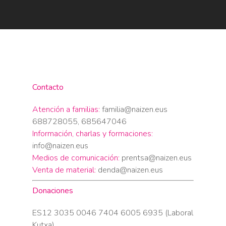
Contacto
Atención a familias:
familia@naizen.eus
688728055, 685647046
Información, charlas y formaciones:
info@naizen.eus
Medios de comunicación:
prentsa@naizen.eus
Venta de material:
denda@naizen.eus
Donaciones
ES12 3035 0046 7404 6005 6935 (Laboral
Kutxa)